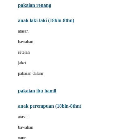
pakaian renang
Bumkins
anak laki-laki (18bln-8thn)
C
atasan
Cetaphil
bawahan
Chicco
setelan
Childlife
jaket
Clevamama
pakaian dalam
Cocolatte
Cottonseeds
pakaian ibu hamil
Cozy N Safe
anak perempuan (18bln-8thn)
Crane
atasan
Cybex
bawahan
D
gaun