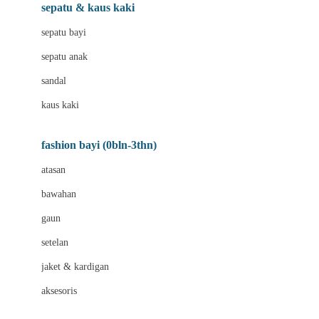
Beauty Barn
sepatu & kaus kaki
Bio Oil
sepatu bayi
Biolane
sepatu anak
Bite Fighters
sandal
Bizzi Growin
kaus kaki
Blackmores
fashion bayi (0bln-3thn)
Blooming Marvellous
atasan
Bonnels
bawahan
Bravado
gaun
Bruder
setelan
Brush Baby
jaket & kardigan
Buds Organics
aksesoris
Bugaboo
Buggygear