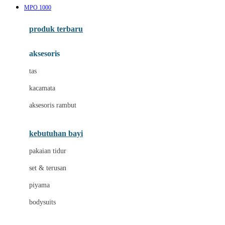
MPO 1000
Azetabio
produk terbaru
B
aksesoris
Baabaasheepz
tas
Babiators
kacamata
Baby Dove
aksesoris rambut
Baby Jogger
Baby Rovega
kebutuhan bayi
Babybee
pakaian tidur
Banana Boat
set & terusan
Banz
piyama
Barbie
bodysuits
Beaba