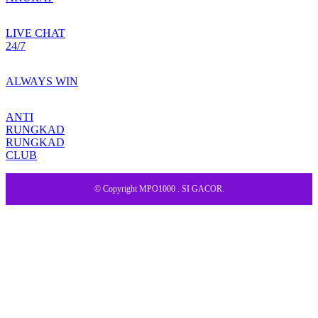
LIVE CHAT
24/7
ALWAYS WIN
ANTI
RUNGKAD
RUNGKAD
CLUB
© Copyright MPO1000 . SI GACOR.