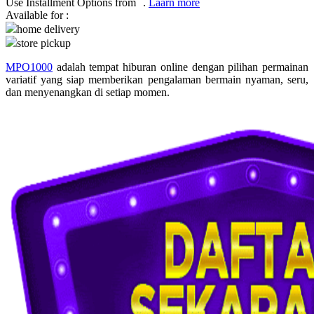
Use Installment Options from
.
Laarn more
Available for :
Q
home delivery
store pickup
QV Baby
MPO1000
adalah tempat hiburan online dengan pilihan permainan
R
variatif yang siap memberikan pengalaman bermain nyaman, seru,
dan menyenangkan di setiap momen.
Real Shades
Red Castle
Ribbon Madness
S
Sebamed
Silver Cross
Simply Idea
Skip Hop
Spectra