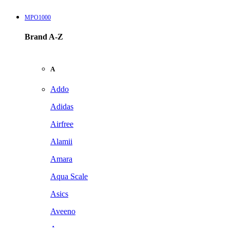
MPO1000
Brand A-Z
A
Addo
Adidas
Airfree
Alamii
Amara
Aqua Scale
Asics
Aveeno
Awan