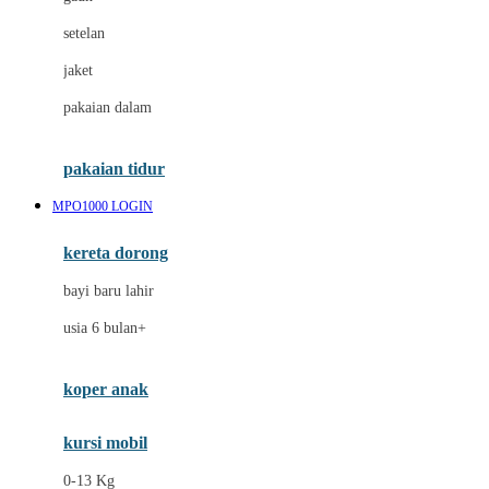
Dae Organics
setelan
Docare
jaket
Doona
pakaian dalam
Down To Earth
Drew
pakaian tidur
Dr. Brown's
MPO1000 LOGIN
E
kereta dorong
ELC
bayi baru lahir
Ergobaby
usia 6 bulan+
Expert Care
koper anak
Ezyroller
kursi mobil
F
0-13 Kg