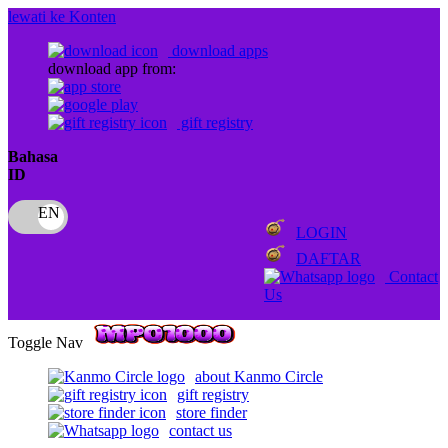
lewati ke Konten
download apps
download app from:
gift registry
Bahasa
ID
LOGIN
DAFTAR
Contact
Us
Toggle Nav
about Kanmo Circle
gift registry
store finder
contact us