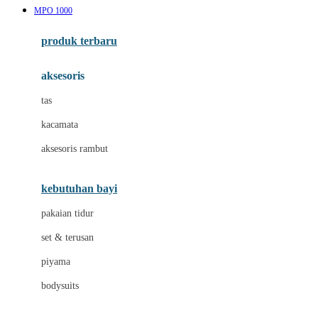
MPO 1000
Azetabio
produk terbaru
B
aksesoris
Baabaasheepz
tas
Babiators
kacamata
Baby Dove
aksesoris rambut
Baby Jogger
Baby Rovega
kebutuhan bayi
Babybee
pakaian tidur
Banana Boat
set & terusan
Banz
piyama
Barbie
bodysuits
Beaba