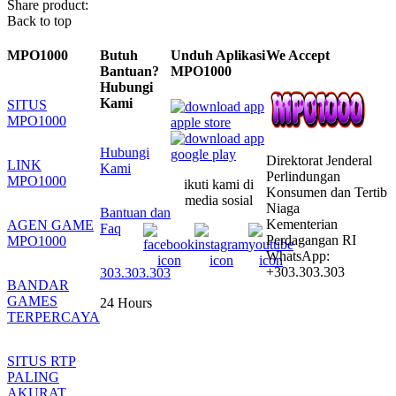
Share product:
Back to top
MPO1000
Butuh
Unduh Aplikasi
We Accept
Bantuan?
MPO1000
Hubungi
Kami
SITUS
MPO1000
Hubungi
Direktorat Jenderal
LINK
Kami
Perlindungan
MPO1000
ikuti kami di
Konsumen dan Tertib
media sosial
Niaga
Bantuan dan
Kementerian
AGEN GAME
Faq
Perdagangan RI
MPO1000
WhatsApp:
+303.303.303
303.303.303
BANDAR
GAMES
24 Hours
TERPERCAYA
SITUS RTP
PALING
AKURAT