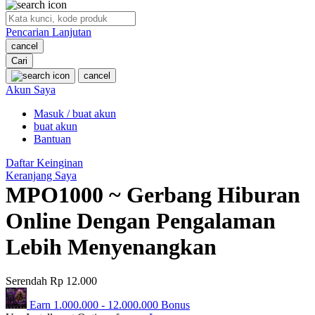
O
Pencarian Lanjutan
Oh Ma Grain
cancel
Okiedog
Cari
cancel
P
Akun Saya
Masuk / buat akun
Peachy
buat akun
Phil & Ted's
Bantuan
Philips Avent
Daftar Keinginan
Keranjang Saya
Pigeon
MPO1000 ~ Gerbang Hiburan
Playgro
Online Dengan Pengalaman
Poled Global
Lebih Menyenangkan
Ponycycle
Serendah
Rp 12.000
Puma
Earn
1.000.000
-
12.000.000
Bonus
Pureats