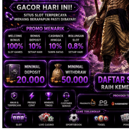
Twistshake
TY Toys
U
V
Veja
Vitaflow
Vtech
W
Waterland
Wellness
X