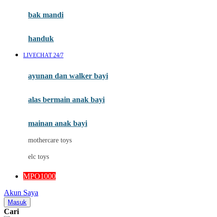
Moby
bak mandi
Momami
handuk
Mothercare
LIVECHAT 24/7
Mustela
ayunan dan walker bayi
My Buddy Tag
My K
alas bermain anak bayi
N
mainan anak bayi
Naif
mothercare toys
Nike
elc toys
Nordic Natural
MPO1000
Nuby
Akun Saya
Nuna
Masuk
Cari