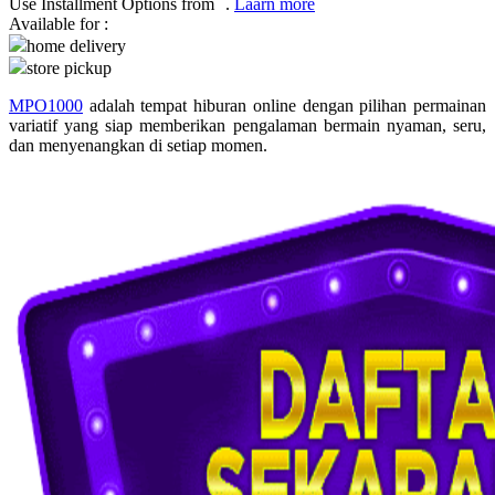
Use Installment Options from
.
Laarn more
Available for :
Q
home delivery
store pickup
QV Baby
MPO1000
adalah tempat hiburan online dengan pilihan permainan
R
variatif yang siap memberikan pengalaman bermain nyaman, seru,
dan menyenangkan di setiap momen.
Real Shades
Red Castle
Ribbon Madness
S
Sebamed
Silver Cross
Simply Idea
Skip Hop
Spectra