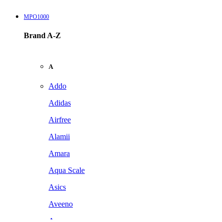
MPO1000
Brand A-Z
A
Addo
Adidas
Airfree
Alamii
Amara
Aqua Scale
Asics
Aveeno
Awan