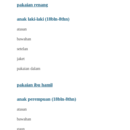
pakaian renang
Bumkins
anak laki-laki (18bln-8thn)
C
atasan
Cetaphil
bawahan
Chicco
setelan
Childlife
jaket
Clevamama
pakaian dalam
Cocolatte
Cottonseeds
pakaian ibu hamil
Cozy N Safe
anak perempuan (18bln-8thn)
Crane
atasan
Cybex
bawahan
D
gaun