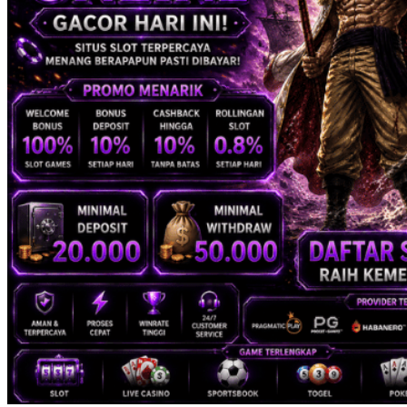
Twistshake
TY Toys
U
V
Veja
Vitaflow
Vtech
W
Waterland
Wellness
X