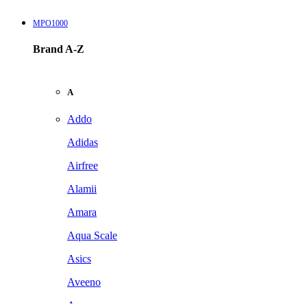
MPO1000
Brand A-Z
A
Addo
Adidas
Airfree
Alamii
Amara
Aqua Scale
Asics
Aveeno
Awan