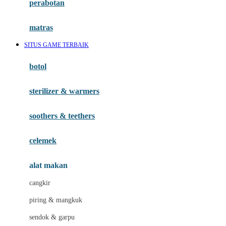
perabotan
Happy Tummy
Hauck
matras
Havaianas
SITUS GAME TERBAIK
Hegen
botol
Hot Wheels
sterilizer & warmers
Hybrid
soothers & teethers
I
Inlacta DHA
celemek
Interlac
alat makan
Ivenet
cangkir
J
piring & mangkuk
Jack N Jill
sendok & garpu