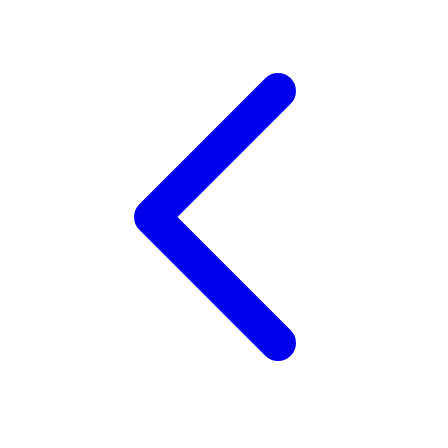
Xootz
Y
Yamatoya
Z
Zaxy
Zoggs
0-9
4Moms
59S