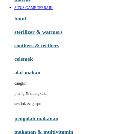
SITUS GAME TERBAIK
botol
sterilizer & warmers
soothers & teethers
celemek
alat makan
cangkir
piring & mangkuk
sendok & garpu
pengolah makanan
makanan & multivitamin