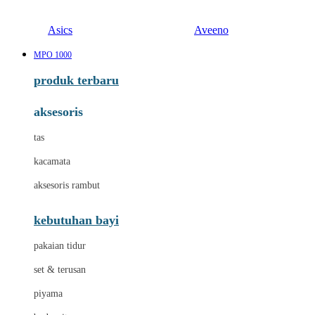
Asics
Aveeno
MPO 1000
produk terbaru
aksesoris
tas
kacamata
aksesoris rambut
kebutuhan bayi
pakaian tidur
set & terusan
piyama