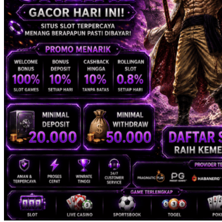
Twistshake
TY Toys
U
V
Veja
Vitaflow
Vtech
W
Waterland
Wellness
X