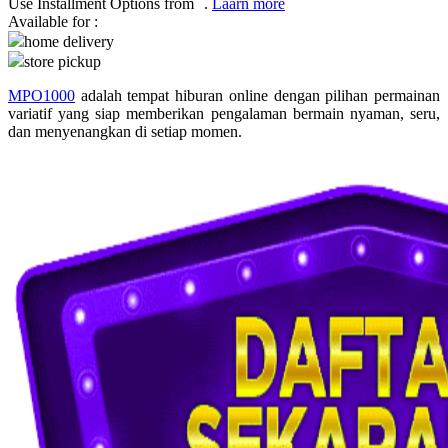
Use Installment Options from
.
Laarn more
Available for :
Q
home delivery
store pickup
QV Baby
MPO1000
adalah tempat hiburan online dengan pilihan permainan
R
variatif yang siap memberikan pengalaman bermain nyaman, seru,
dan menyenangkan di setiap momen.
Real Shades
Red Castle
Ribbon Madness
S
Sebamed
Silver Cross
Simply Idea
Skip Hop
Spectra