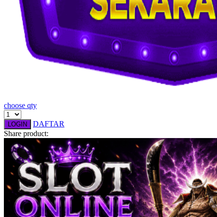
Squishmallows
Starbooks
Stick-O
Stokke
Sudocrem
Sumimo
choose qty
Sunnylife
DAFTAR
Sun-Staches
LOGIN
Share product:
Swimava
T
Tommee Tippee
Trunki
Tutti Bambini