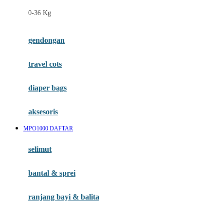
Felt So Sweet
0-36 Kg
Fisher Price
Flipper
gendongan
Friends Of Sally
travel cots
G
diaper bags
Gb
Geko
aksesoris
Graco
MPO1000 DAFTAR
Gund
selimut
H
bantal & sprei
Habbie
Haenim
ranjang bayi & balita
Happy Horse