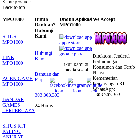
Share product:
Back to top
MPO1000
Butuh
Unduh Aplikasi
We Accept
Bantuan?
MPO1000
Hubungi
Kami
SITUS
MPO1000
Hubungi
Direktorat Jenderal
LINK
Kami
Perlindungan
MPO1000
ikuti kami di
Konsumen dan Tertib
media sosial
Niaga
Bantuan dan
Kementerian
AGEN GAME
Faq
Perdagangan RI
MPO1000
WhatsApp:
+303.303.303
303.303.303
BANDAR
GAMES
24 Hours
TERPERCAYA
SITUS RTP
PALING
AKURAT