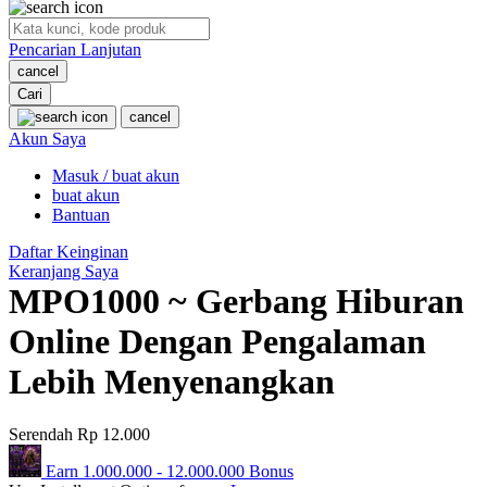
O
Pencarian Lanjutan
Oh Ma Grain
cancel
Okiedog
Cari
cancel
P
Akun Saya
Masuk / buat akun
Peachy
buat akun
Phil & Ted's
Bantuan
Philips Avent
Daftar Keinginan
Keranjang Saya
Pigeon
MPO1000 ~ Gerbang Hiburan
Playgro
Online Dengan Pengalaman
Poled Global
Lebih Menyenangkan
Ponycycle
Serendah
Rp 12.000
Puma
Earn
1.000.000
-
12.000.000
Bonus
Pureats