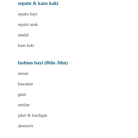
Beauty Barn
sepatu & kaus kaki
Bio Oil
sepatu bayi
Biolane
sepatu anak
Bite Fighters
sandal
Bizzi Growin
kaus kaki
Blackmores
fashion bayi (0bln-3thn)
Blooming Marvellous
atasan
Bonnels
bawahan
Bravado
gaun
Bruder
setelan
Brush Baby
jaket & kardigan
Buds Organics
aksesoris
Bugaboo
Buggygear