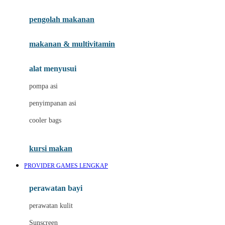
Joie
pengolah makanan
Joolz
Jujube
makanan & multivitamin
K
alat menyusui
Kiddycuts
pompa asi
Kumon
penyimpanan asi
L
cooler bags
Leapfrog
kursi makan
Leclerc
PROVIDER GAMES LENGKAP
Lee Vierra
Lillebaby
perawatan bayi
Little Bird Told Me
perawatan kulit
Little Miss Janis
Sunscreen