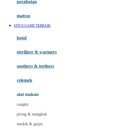
perabotan
Happy Tummy
Hauck
matras
Havaianas
SITUS GAME TERBAIK
Hegen
botol
Hot Wheels
sterilizer & warmers
Hybrid
soothers & teethers
I
Inlacta DHA
celemek
Interlac
alat makan
Ivenet
cangkir
J
piring & mangkuk
Jack N Jill
sendok & garpu