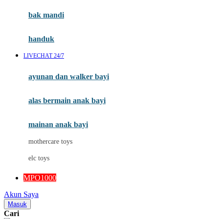
Moby
bak mandi
Momami
handuk
Mothercare
LIVECHAT 24/7
Mustela
ayunan dan walker bayi
My Buddy Tag
My K
alas bermain anak bayi
N
mainan anak bayi
Naif
mothercare toys
Nike
elc toys
Nordic Natural
MPO1000
Nuby
Akun Saya
Nuna
Masuk
Cari