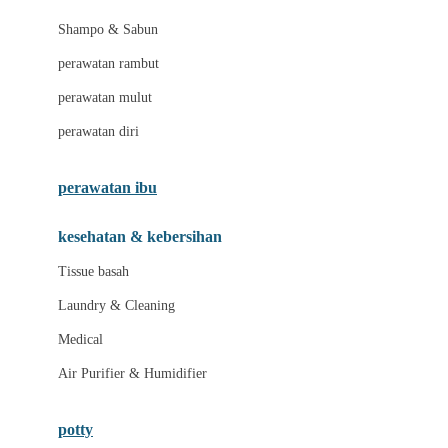
London Taxi
Shampo & Sabun
Love To Dream
perawatan rambut
perawatan mulut
M
perawatan diri
Magformers
Mama's Choice
perawatan ibu
Mamas&Papas
kesehatan & kebersihan
Mamaway
Tissue basah
Maxi Cosi
Laundry & Cleaning
Megabloks
Medical
Micro
Air Purifier & Humidifier
MiDeer
Mimi & Lula
potty
Mini Monkey