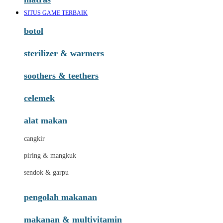
SITUS GAME TERBAIK
botol
sterilizer & warmers
soothers & teethers
celemek
alat makan
cangkir
piring & mangkuk
sendok & garpu
pengolah makanan
makanan & multivitamin