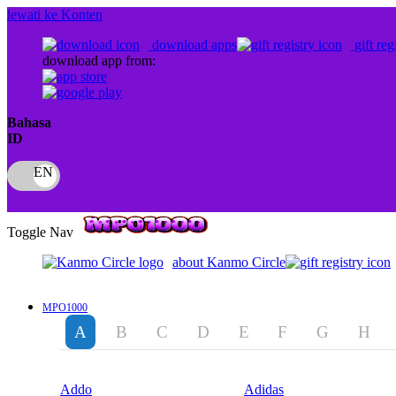
lewati ke Konten
download apps
gift reg
download app from:
Bahasa
ID
Toggle Nav
about Kanmo Circle
MPO1000
A
B
C
D
E
F
G
H
Addo
Adidas