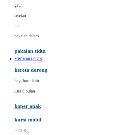
gaun
setelan
jaket
pakaian dalam
pakaian tidur
MPO1000 LOGIN
kereta dorong
bayi baru lahir
usia 6 bulan+
koper anak
kursi mobil
0-13 Kg