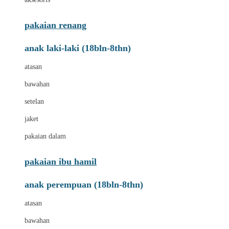
pakaian renang
anak laki-laki (18bln-8thn)
atasan
bawahan
setelan
jaket
pakaian dalam
pakaian ibu hamil
anak perempuan (18bln-8thn)
atasan
bawahan