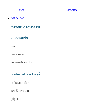
Asics
Aveeno
MPO 1000
produk terbaru
aksesoris
tas
kacamata
aksesoris rambut
kebutuhan bayi
pakaian tidur
set & terusan
piyama